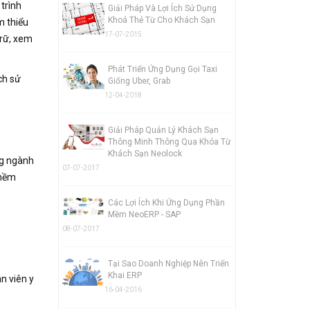
 trình
Giải Pháp Và Lợi Ích Sử Dụng
Khoá Thẻ Từ Cho Khách Sạn
m thiểu
17-07-2015
trữ, xem
Phát Triển Ứng Dụng Gọi Taxi
ch sử
Giống Uber, Grab
12-04-2018
Giải Pháp Quản Lý Khách Sạn
Thông Minh Thông Qua Khóa Từ
Khách Sạn Neolock
ng ngành
07-07-2017
 mềm
Các Lợi Ích Khi Ứng Dụng Phần
Mềm NeoERP - SAP
08-07-2017
Tại Sao Doanh Nghiệp Nên Triển
Khai ERP
n viên y
16-04-2016