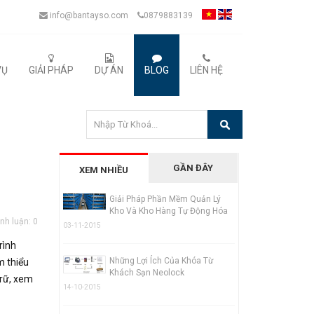
info@bantayso.com
0879883139
VỤ
GIẢI PHÁP
DỰ ÁN
BLOG
LIÊN HỆ
GẦN ĐÂY
XEM NHIỀU
Giải Pháp Phần Mềm Quản Lý
Kho Và Kho Hàng Tự Động Hóa
nh luận: 0
03-11-2015
rình
Những Lợi Ích Của Khóa Từ
m thiểu
Khách Sạn Neolock
trữ, xem
14-10-2015