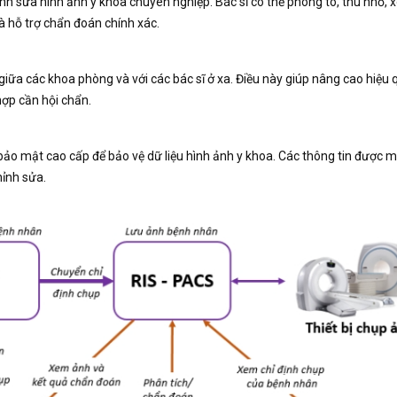
h sửa hình ảnh y khoa chuyên nghiệp. Bác sĩ có thể phóng to, thu nhỏ, 
à hỗ trợ chẩn đoán chính xác.
giữa các khoa phòng và với các bác sĩ ở xa. Điều này giúp nâng cao hiệu 
hợp cần hội chẩn.
ảo mật cao cấp để bảo vệ dữ liệu hình ảnh y khoa. Các thông tin được 
hỉnh sửa.