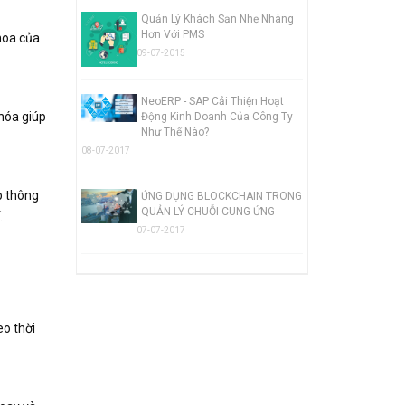
Quản Lý Khách Sạn Nhẹ Nhàng
Hơn Với PMS
khoa của
09-07-2015
NeoERP - SAP Cải Thiện Hoạt
 hóa giúp
Động Kinh Doanh Của Công Ty
Như Thế Nào?
08-07-2017
ập thông
ỨNG DỤNG BLOCKCHAIN TRONG
QUẢN LÝ CHUỖI CUNG ỨNG
.
07-07-2017
eo thời