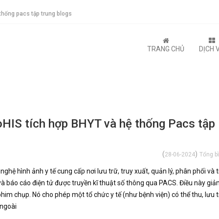
thống pacs tập trung blogs
TRANG CHỦ
DỊCH 
oHIS tích hợp BHYT và hệ thống Pacs tập
(
)
28-06-2024
Tổng bì
ghệ hình ảnh y tế cung cấp nơi lưu trữ, truy xuất, quản lý, phân phối và t
và báo cáo điện tử được truyền kĩ thuật số thông qua PACS. Điều này giả
him chụp. Nó cho phép một tổ chức y tế (như bệnh viện) có thể thu, lưu 
 ngoài