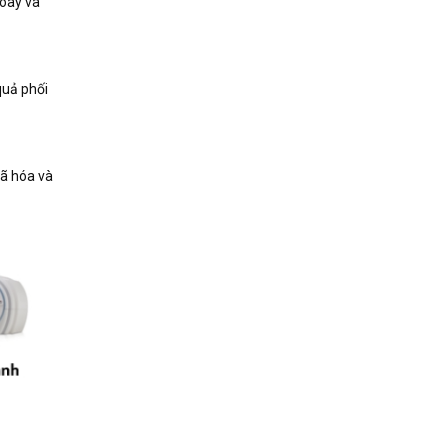
xoay và
quả phối
mã hóa và