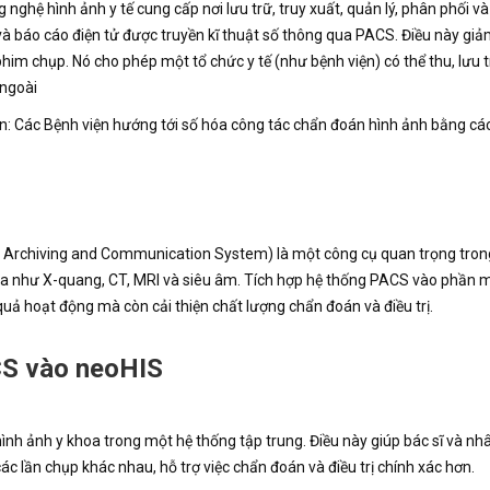
 nghệ hình ảnh y tế cung cấp nơi lưu trữ, truy xuất, quản lý, phân phối và
và báo cáo điện tử được truyền kĩ thuật số thông qua PACS. Điều này giả
him chụp. Nó cho phép một tổ chức y tế (như bệnh viện) có thể thu, lưu 
 ngoài
n: Các Bệnh viện hướng tới số hóa công tác chẩn đoán hình ảnh bằng cá
ure Archiving and Communication System) là một công cụ quan trọng tro
y khoa như X-quang, CT, MRI và siêu âm. Tích hợp hệ thống PACS vào phần
uả hoạt động mà còn cải thiện chất lượng chẩn đoán và điều trị.
ACS vào neoHIS
ình ảnh y khoa trong một hệ thống tập trung. Điều này giúp bác sĩ và nhâ
các lần chụp khác nhau, hỗ trợ việc chẩn đoán và điều trị chính xác hơn.