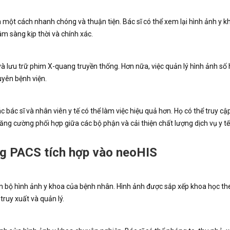
h một cách nhanh chóng và thuận tiện. Bác sĩ có thể xem lại hình ảnh y 
âm sàng kịp thời và chính xác.
 và lưu trữ phim X-quang truyền thống. Hơn nữa, việc quản lý hình ảnh số
uyên bệnh viện.
c bác sĩ và nhân viên y tế có thể làm việc hiệu quả hơn. Họ có thể truy c
tăng cường phối hợp giữa các bộ phận và cải thiện chất lượng dịch vụ y tế
g PACS tích hợp vào neoHIS
àn bộ hình ảnh y khoa của bệnh nhân. Hình ảnh được sắp xếp khoa học th
truy xuất và quản lý.