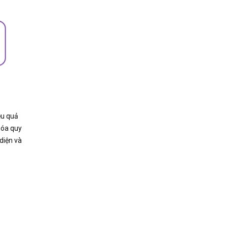
ệu quả
 hóa quy
 diện và