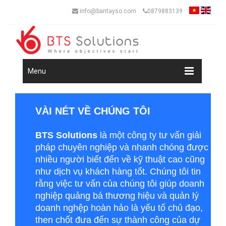
info@bantayso.com
0879883139
Menu
VÀI NÉT VỀ CHÚNG TÔI
BTS Solutions
là một công ty tư vấn giải
pháp chuyên nghiệp và nhanh chóng được
nhiều người biết đến về kỹ thuật cao cũng
như dịch vụ khách hàng tốt. Chúng tôi tin
rằng việc tư vấn của chúng tôi giúp doanh
nghiệp quảng bá thương hiệu và quản lý
doanh nghệp hoàn hảo là yếu tố chủ đạo,
then chốt đưa đến sự thành công của dự