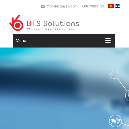
info@bantayso.com
0879883139
Menu