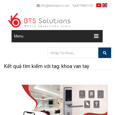
info@bantayso.com
0879883139
Menu
Kết quả tìm kiếm với tag: khoa van tay