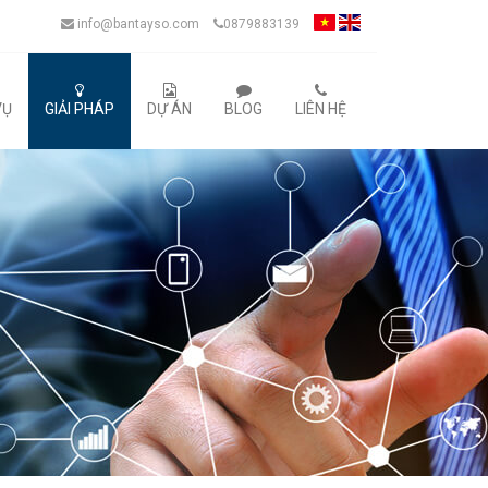
info@bantayso.com
0879883139
VỤ
GIẢI PHÁP
DỰ ÁN
BLOG
LIÊN HỆ