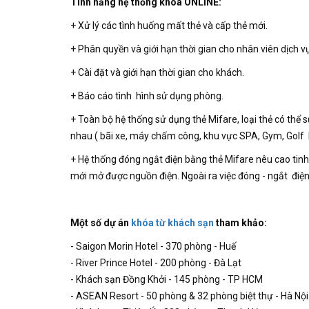
Tính năng hệ thống khóa ONLINE:
+ Xử lý các tình huống mất thẻ và cấp thẻ mới.
+ Phân quyền và giới hạn thời gian cho nhân viên dịch v
+ Cài đặt và giới hạn thời gian cho khách.
+ Báo cáo tình hình sử dụng phòng.
+ Toàn bộ hệ thống sử dụng thẻ Mifare, loại thẻ có thể 
nhau ( bãi xe, máy chấm công, khu vực SPA, Gym, Golf loc
+ Hệ thống đóng ngắt điện bằng thẻ Mifare nêu cao tinh
mới mở được nguồn điện. Ngoài ra việc đóng - ngắt điện c
Một số dự án
khóa từ khách sạn
tham khảo:
- Saigon Morin Hotel - 370 phòng - Huế
- River Prince Hotel - 200 phòng - Đà Lạt
- Khách sạn Đồng Khởi - 145 phòng - TP HCM
- ASEAN Resort - 50 phòng & 32 phòng biệt thự - Hà Nội