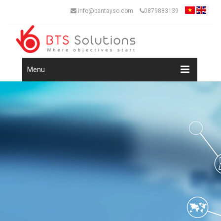
info@bantayso.com
0879883139
Menu