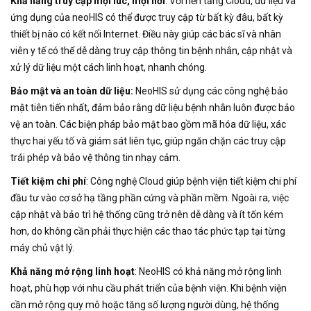
Khả năng truy cập mọi lúc, mọi nơi
: Với nền tảng Cloud, dữ liệu và
ứng dụng của neoHIS có thể được truy cập từ bất kỳ đâu, bất kỳ
thiết bị nào có kết nối Internet. Điều này giúp các bác sĩ và nhân
viên y tế có thể dễ dàng truy cập thông tin bệnh nhân, cập nhật và
xử lý dữ liệu một cách linh hoạt, nhanh chóng.
Bảo mật và an toàn dữ liệu:
NeoHIS sử dụng các công nghệ bảo
mật tiên tiến nhất, đảm bảo rằng dữ liệu bệnh nhân luôn được bảo
vệ an toàn. Các biện pháp bảo mật bao gồm mã hóa dữ liệu, xác
thực hai yếu tố và giám sát liên tục, giúp ngăn chặn các truy cập
trái phép và bảo vệ thông tin nhạy cảm.
Tiết kiệm chi phí
: Công nghệ Cloud giúp bệnh viện tiết kiệm chi phí
đầu tư vào cơ sở hạ tầng phần cứng và phần mềm. Ngoài ra, việc
cập nhật và bảo trì hệ thống cũng trở nên dễ dàng và ít tốn kém
hơn, do không cần phải thực hiện các thao tác phức tạp tại từng
máy chủ vật lý.
Khả năng mở rộng linh hoạt
: NeoHIS có khả năng mở rộng linh
hoạt, phù hợp với nhu cầu phát triển của bệnh viện. Khi bệnh viện
cần mở rộng quy mô hoặc tăng số lượng người dùng, hệ thống