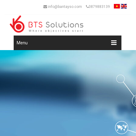
info@bantayso.com
0879883139
Menu