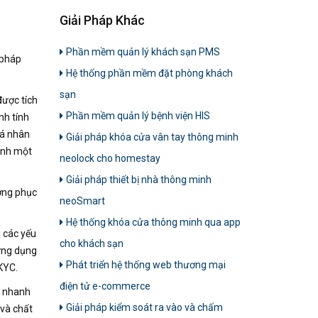
Giải Pháp Khác
Phần mềm quản lý khách sạn PMS
 pháp
Hệ thống phần mềm đặt phòng khách
sạn
được tích
Phần mềm quản lý bệnh viện HIS
nh tính
cá nhân
Giải pháp khóa cửa vân tay thông minh
danh một
neolock cho homestay
Giải pháp thiết bị nhà thông minh
ượng phục
neoSmart
Hệ thống khóa cửa thông minh qua app
 các yếu
cho khách sạn
ứng dụng
Phát triển hệ thống web thương mại
eKYC.
điện tử e-commerce
p nhanh
Giải pháp kiểm soát ra vào và chấm
 và chất