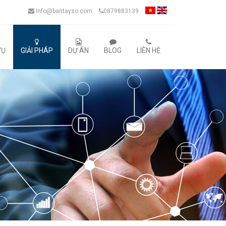
info@bantayso.com
0879883139
VỤ
GIẢI PHÁP
DỰ ÁN
BLOG
LIÊN HỆ