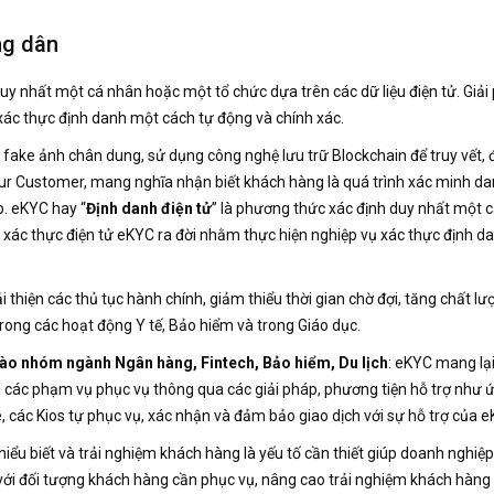
ng dân
uy nhất một cá nhân hoặc một tổ chức dựa trên các dữ liệu điện tử. Giải
xác thực định danh một cách tự động và chính xác.
fake ảnh chân dung, sử dụng công nghệ lưu trữ Blockchain để truy vết, 
ur Customer, mang nghĩa nhận biết khách hàng là quá trình xác minh da
p. eKYC hay “
Định danh điện tử
” là phương thức xác định duy nhất một 
áp xác thực điện tử eKYC ra đời nhằm thực hiện nghiệp vụ xác thực định 
 thiện các thủ tục hành chính, giảm thiểu thời gian chờ đợi, tăng chất l
rong các hoạt động Y tế, Bảo hiểm và trong Giáo dục.
 vào nhóm ngành Ngân hàng, Fintech, Bảo hiểm, Du lịch
: eKYC mang lại
 các phạm vụ phục vụ thông qua các giải pháp, phương tiện hỗ trợ như 
e, các Kios tự phục vụ, xác nhận và đảm bảo giao dịch với sự hỗ trợ của 
hiểu biết và trải nghiệm khách hàng là yếu tố cần thiết giúp doanh nghiệ
với đối tượng khách hàng cần phục vụ, nâng cao trải nghiệm khách hàng